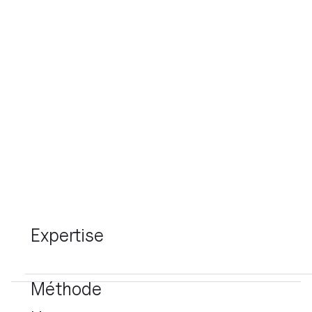
Nous sommes certifiés par Webflow.
Développement Webflow
Refontes
Migration Wordpress → Webflow
Référencement naturel
Nettoyage de projets Webflow
Automations Zapier & Make
Expertise
Méthode