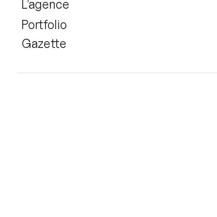
L’agence
Portfolio
Gazette
Création de site Web
Sitemap
Recherches utilisateurs
Animations Lottie
Landing pages
Refonte de site web
Sets d'icones