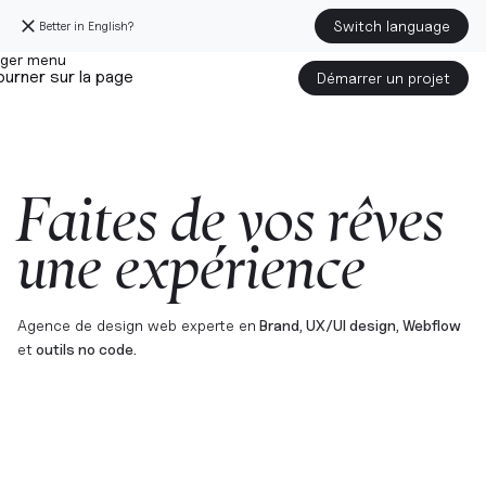
Switch language
Better in English?
urner sur la page
Démarrer un projet
F
a
i
t
e
s
d
e
v
o
s
r
ê
v
e
s
u
n
e
e
x
p
é
r
i
e
n
c
e
Agence de design web experte en
Brand, UX/UI design, Webflow
et
outils no code.