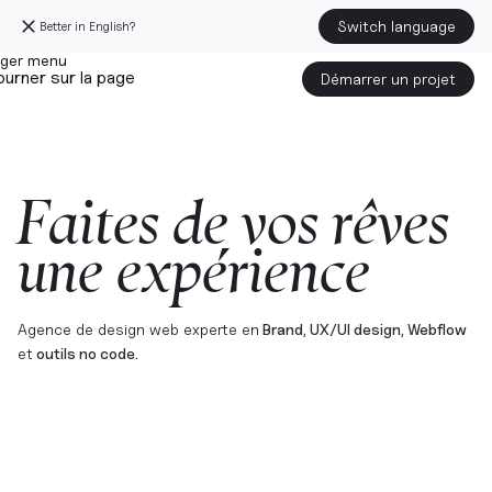
Switch language
Better in English?
urner sur la page
Démarrer un projet
F
a
i
t
e
s
d
e
v
o
s
r
ê
v
e
s
u
n
e
e
x
p
é
r
i
e
n
c
e
Agence de design web experte en
Brand, UX/UI design, Webflow
et
outils no code.