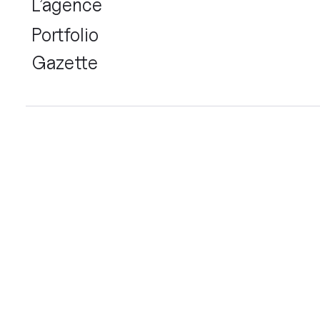
L’agence
Portfolio
Gazette
Création de site Web
Sitemap
Recherches utilisateurs
Animations Lottie
Landing pages
Refonte de site web
Sets d'icones