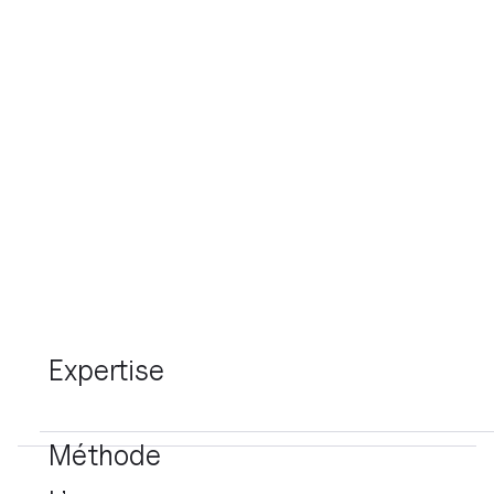
Nous sommes certifiés par Webflow.
Développement Webflow
Refontes
Migration Wordpress → Webflow
Référencement naturel
Nettoyage de projets Webflow
Automations Zapier & Make
Expertise
Méthode