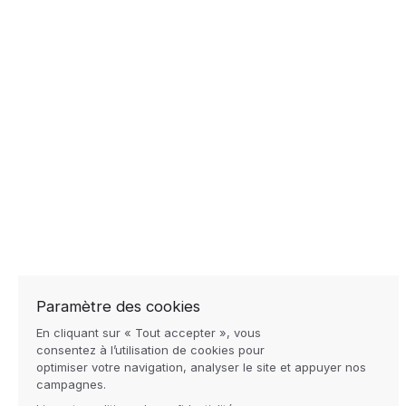
Quels sont vo
Urgent
Détail du proje