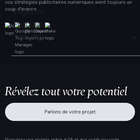
vos stratégies publicitaires numériques aient toujours un
coup d’avance.
L’agence
Portfolio
Gazette
Révélez tout votre potentiel
Parlons de votre projet
Propulsez vos projets grâce à l’IA et aux outils no-code.