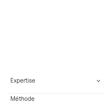
Nom
Email professionnel
Numéro de téléphone
Expertise
Dites nous en plus
Méthode