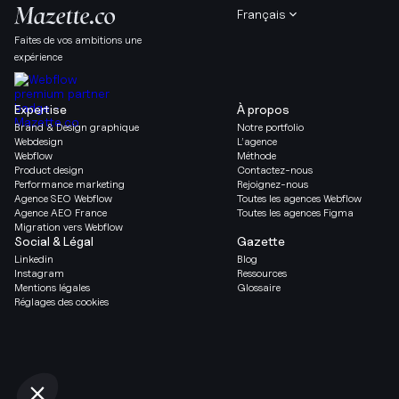
Français
Faites de vos ambitions une
expérience
Expertise
À propos
Brand & Design graphique
Notre portfolio
Webdesign
L’agence
Webflow
Méthode
Product design
Contactez-nous
Performance marketing
Rejoignez-nous
Agence SEO Webflow
Toutes les agences Webflow
Agence AEO France
Toutes les agences Figma
Migration vers Webflow
Social & Légal
Gazette
Linkedin
Blog
Instagram
Ressources
Mentions légales
Glossaire
Réglages des cookies