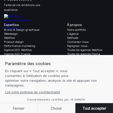
Faites de vos ambitions une
expérience
Expertise
À propos
Brand & Design graphique
Notre portfolio
Webdesign
L’agence
Webflow
Méthode
Product design
Contactez-nous
Performance marketing
Rejoignez-nous
Agence SEO Webflow
Toutes les agences Webflow
Agence AEO France
Toutes les agences Figma
Migration vers Webflow
Social & Légal
Gazette
Linkedin
Blog
Instagram
Ressources
Mentions légales
Glossaire
Réglages des cookies