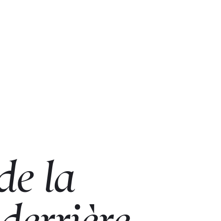
de
la
derrière