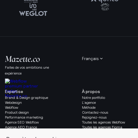
Français
Faites de vos ambitions une
expérience
Expertise
À propos
Brand & Design graphique
Notre portfolio
Webdesign
L’agence
Webflow
Méthode
Product design
Contactez-nous
Performance marketing
Rejoignez-nous
Agence SEO Webflow
Toutes les agences Webflow
Agence AEO France
Toutes les agences Figma
Migration vers Webflow
Social & Légal
Gazette