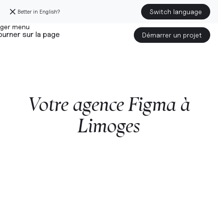
Switch language
Better in English?
urner sur la page
Démarrer un projet
Votre
agence
Figma
à
Limoges
Démarrer un projet avec nous