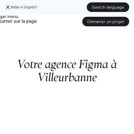
Switch language
Better in English?
urner sur la page
Démarrer un projet
Votre
agence
Figma
à
Villeurbanne
Démarrer un projet avec nous