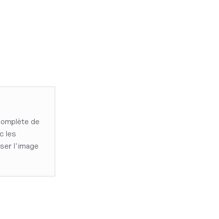
complète de
c les
iser l'image