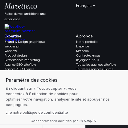
Français
Faites de vos ambitions une
expérience
Expertise
À propos
Brand & Design graphique
Notre portfolio
Webdesign
L’agence
Webflow
Méthode
Product design
Contactez-nous
Performance marketing
Rejoignez-nous
Agence SEO Webflow
Toutes les agences Webflow
Agence AEO France
Toutes les agences Figma
Migration vers Webflow
Social & Légal
Gazette
Linkedin
Blog
Instagram
Ressources
Mentions légales
Glossaire
Réglages des cookies