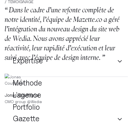
/ TÉMOIGNAGE
“ Dans le cadre d’une refonte complète de
notre identité, l’équipe de Mazette.co a géré
l’intégration du nouveau design du site web
de Wedia. Nous avons apprécié leur
réactivité, leur rapidité d’exécution et leur
suivi avec l’équipe de design interne. ”
Expertise
Méthode
L’agence
Jonas Couffignal
CMO group
@
Wedia
Portfolio
Gazette