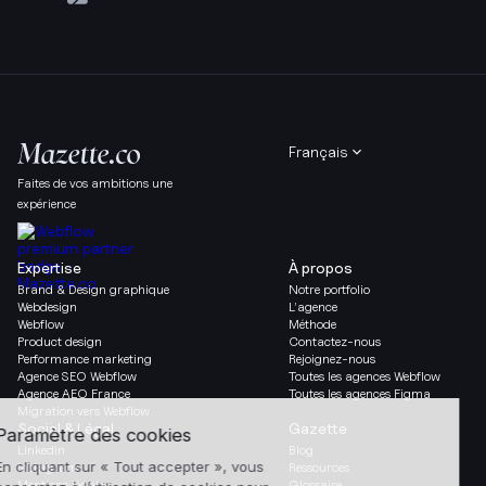
Français
Faites de vos ambitions une
expérience
Expertise
À propos
Brand & Design graphique
Notre portfolio
Webdesign
L’agence
Webflow
Méthode
Product design
Contactez-nous
Performance marketing
Rejoignez-nous
Agence SEO Webflow
Toutes les agences Webflow
Agence AEO France
Toutes les agences Figma
Migration vers Webflow
Social & Légal
Gazette
Linkedin
Blog
Instagram
Ressources
Mentions légales
Glossaire