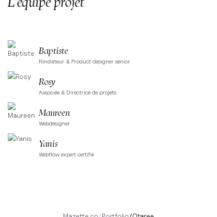
L'équipe projet
Baptiste
Fondateur & Product designer senior
Rosy
Associée & Directrice de projets
Maureen
Webdesigner
Yanis
Webflow expert certifié
Mazette.co
/
Portfolio
/
Otaree