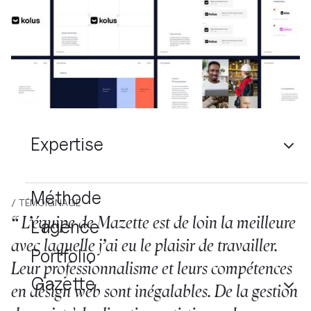
Expertise
Méthode
/ TÉMOIGNAGE
“ L’équipe de Mazette est de loin la meilleure
L’agence
avec laquelle j’ai eu le plaisir de travailler.
Portfolio
Leur professionnalisme et leurs compétences
Gazette
en design web sont inégalables. De la gestion