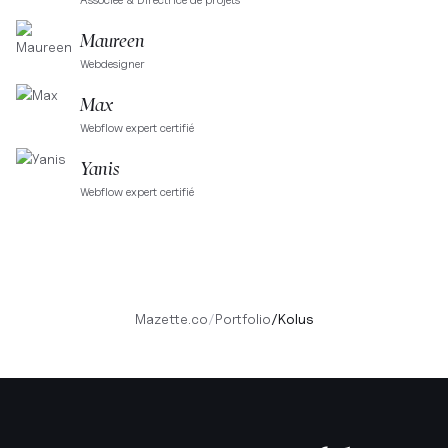
Maureen
Webdesigner
Max
Webflow expert certifié
Yanis
Webflow expert certifié
Mazette.co
/
Portfolio
/
Kolus