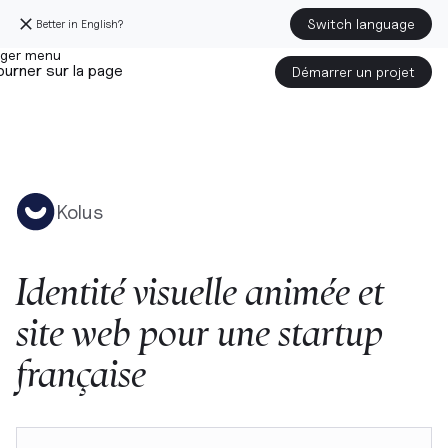
Switch language
Better in English?
urner sur la page
Démarrer un projet
Kolus
Identité
visuelle
animée
et
site
web
pour
une
startup
française