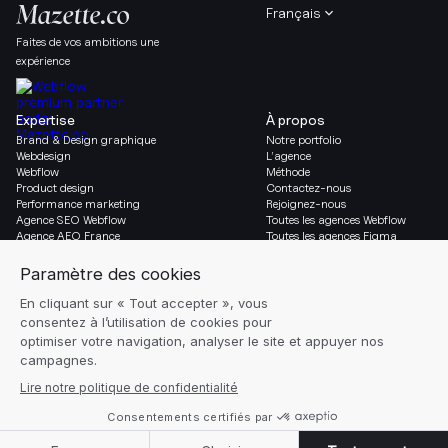
Français
Faites de vos ambitions une
expérience
Expertise
À propos
Brand & Design graphique
Notre portfolio
Webdesign
L’agence
Webflow
Méthode
Product design
Contactez-nous
Performance marketing
Rejoignez-nous
Agence SEO Webflow
Toutes les agences Webflow
Agence AEO France
Toutes les agences Figma
Migration vers Webflow
Social & Légal
Gazette
Linkedin
Blog
Instagram
Ressources
Mentions légales
Glossaire
Réglages des cookies