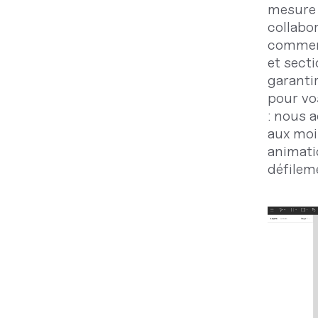
mesure 
collabo
comment
et sect
garantir
pour vos
: nous 
aux moi
animati
défileme