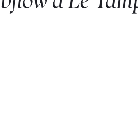
bflow
à
Le
Tam
Démarrer un projet avec nous
Webflow
premium partner
Weglot
partner
03
Awwwar