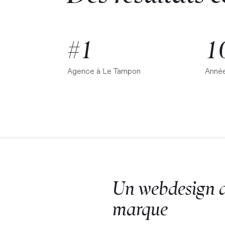
#1
1
Agence à
Le Tampon
Année
Un webdesign au
marque