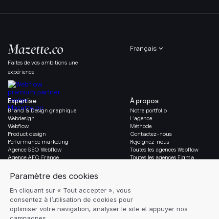
Français
Faites de vos ambitions une
expérience
Expertise
À propos
Brand & Design graphique
Notre portfolio
Webdesign
L’agence
Webflow
Méthode
Product design
Contactez-nous
Performance marketing
Rejoignez-nous
Agence SEO Webflow
Toutes les agences Webflow
Agence AEO France
Toutes les agences Figma
Migration vers Webflow
Social & Légal
Gazette
Linkedin
Blog
Instagram
Ressources
Mentions légales
Glossaire
Réglages des cookies