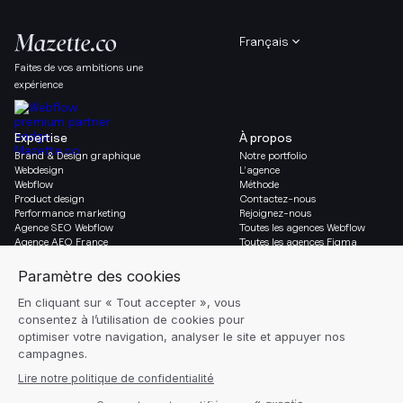
Français
Faites de vos ambitions une
expérience
Expertise
À propos
Brand & Design graphique
Notre portfolio
Webdesign
L’agence
Webflow
Méthode
Product design
Contactez-nous
Performance marketing
Rejoignez-nous
Agence SEO Webflow
Toutes les agences Webflow
Agence AEO France
Toutes les agences Figma
Migration vers Webflow
Social & Légal
Gazette
Linkedin
Blog
Instagram
Ressources
Mentions légales
Glossaire
Réglages des cookies