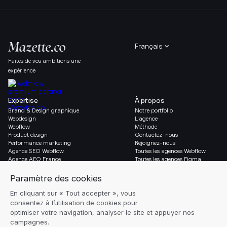
Français
Faites de vos ambitions une
expérience
Expertise
À propos
Brand & Design graphique
Notre portfolio
Webdesign
L’agence
Webflow
Méthode
Product design
Contactez-nous
Performance marketing
Rejoignez-nous
Agence SEO Webflow
Toutes les agences Webflow
Agence AEO France
Toutes les agences Figma
Migration vers Webflow
Social & Légal
Gazette
Linkedin
Blog
Instagram
Ressources
Mentions légales
Glossaire
Réglages des cookies