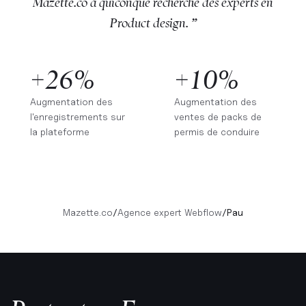
Mazette.co à quiconque recherche des experts en
Product design. ”
+26%
+10%
Augmentation des
Augmentation des
l'enregistrements sur
ventes de packs de
la plateforme
permis de conduire
Mazette.co
/
Agence expert Webflow
/
Pau