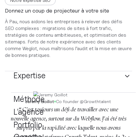
Notre expertise SEO
Donnez un coup de projecteur à votre site
À Pau, nous aidons les entreprises à relever des défis
SEO complexes : migrations de sites à fort trafic,
stratégies de contenu ambitieuses, et optimisation des
sitemaps. Forts de notre expérience avec des clients
comme Weglot, nous maîtrisons l’audit et la mise en œuvre
de bonnes pratiques.
Expertise
Méthode
Jeremy Goillot
Co founder
@
Growthtalent
“ C'est toujours un défi de travailler avec une
L’agence
nouvelle agence, surtout sur du Webflow. J'ai été très
Portfolio
surpris par la rapidité avec laquelle nous avons
Gazette
construit la plateforme Growth Talent, moins de 2