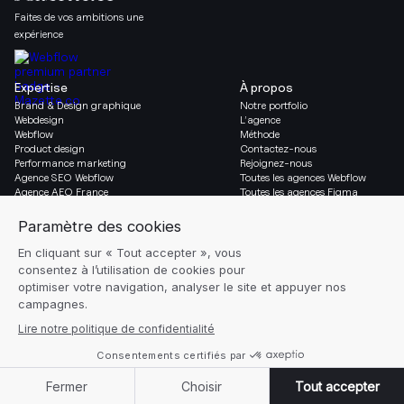
Faites de vos ambitions une
expérience
Expertise
À propos
Brand & Design graphique
Notre portfolio
Webdesign
L’agence
Webflow
Méthode
Product design
Contactez-nous
Performance marketing
Rejoignez-nous
Agence SEO Webflow
Toutes les agences Webflow
Agence AEO France
Toutes les agences Figma
Migration vers Webflow
Social & Légal
Gazette
Linkedin
Blog
Instagram
Ressources
Mentions légales
Glossaire
Réglages des cookies