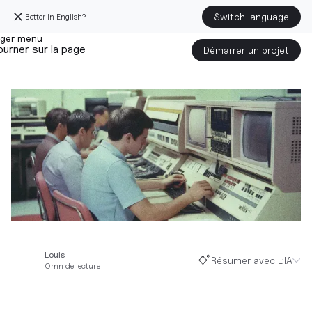
Switch language
Better in English?
urner sur la page
Démarrer un projet
Louis
Résumer avec L’IA
0
mn de lecture