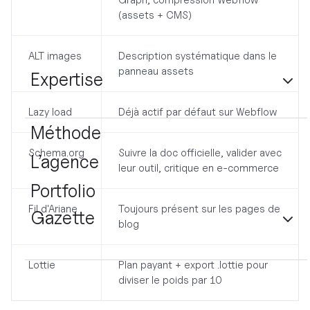
(assets + CMS)
ALT images
Description systématique dans le
panneau assets
Expertise
Lazy load
Déjà actif par défaut sur Webflow
Méthode
Schema.org
Suivre la doc officielle, valider avec
L’agence
leur outil, critique en e-commerce
Portfolio
Fil d'Ariane
Toujours présent sur les pages de
Gazette
blog
Lottie
Plan payant + export .lottie pour
diviser le poids par 10