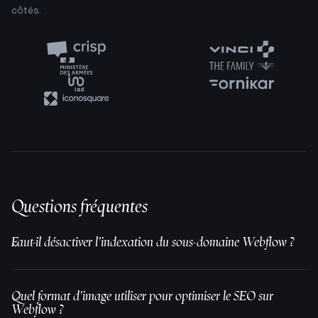
côtés.
Questions fréquentes
Faut-il désactiver l'indexation du sous-domaine Webflow ?
Oui, toujours. Le sous-domaine Webflow
(monsite.webflow.io) crée un contenu dupliqué avec le
Quel format d'image utiliser pour optimiser le SEO sur
domaine final et doit rester désindexé dans les
Webflow ?