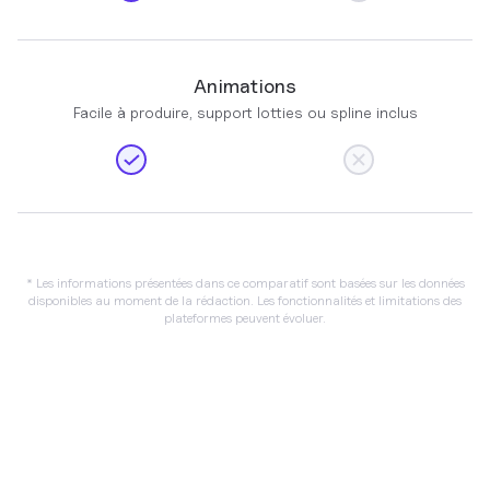
Animations
Facile à produire, support lotties ou spline inclus
* Les informations présentées dans ce comparatif sont basées sur les données
disponibles au moment de la rédaction. Les fonctionnalités et limitations des
plateformes peuvent évoluer.