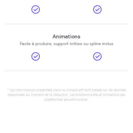
Animations
Facile à produire, support lotties ou spline inclus
* Les informations présentées dans ce comparatif sont basées sur les données
disponibles au moment de la rédaction. Les fonctionnalités et limitations des
plateformes peuvent évoluer.