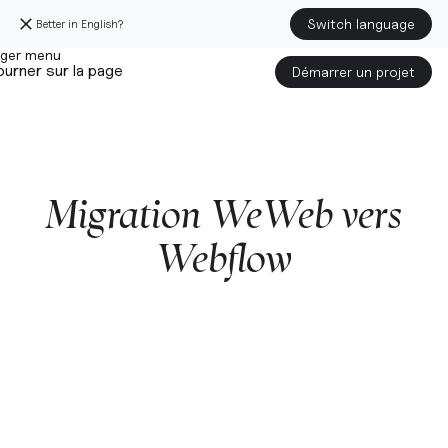
Switch language
Better in English?
urner sur la page
Démarrer un projet
Migration
WeWeb
vers
Webflow
Démarrer un projet avec nous