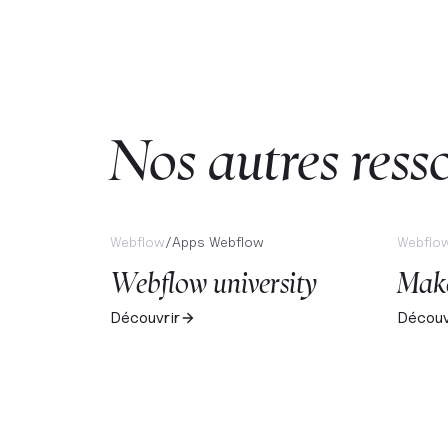
Nos autres res
Webflow
/
Apps Webflow
Webflo
Webflow university
Mak
Découvrir
Découv