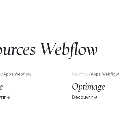
sources Webflow
w
/
Apps Webflow
Webflow
/
Apps Webflow
e
Optimage
rir
Découvrir