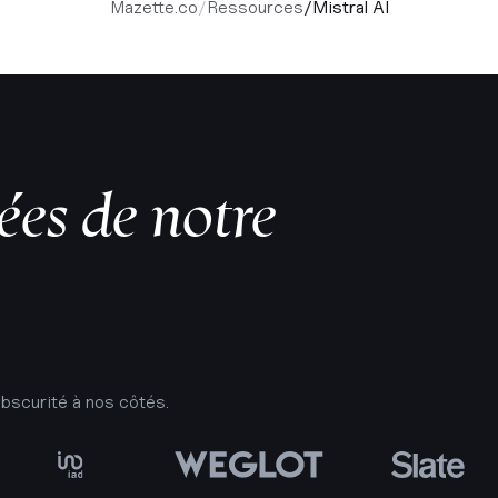
Mazette.co
/
Ressources
/
Mistral AI
ées de notre
obscurité à nos côtés.