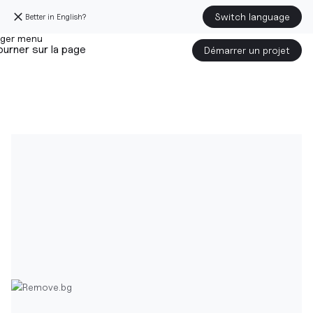
Switch language
Better in English?
urner sur la page
Démarrer un projet