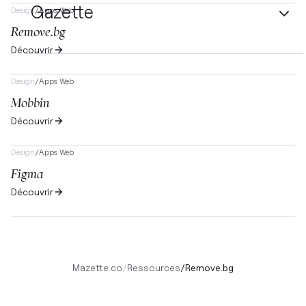
Gazette
Design
/
Apps Web
Remove.bg
Découvrir
Design
/
Apps Web
Mobbin
Découvrir
Design
/
Apps Web
Figma
Découvrir
Mazette.co
/
Ressources
/
Remove.bg