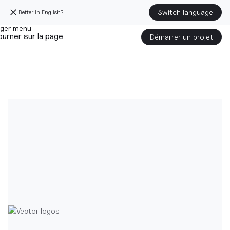
Switch language
Better in English?
urner sur la page
Démarrer un projet