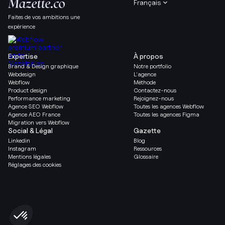
Français
Faites de vos ambitions une
expérience
Expertise
À propos
Brand & Design graphique
Notre portfolio
Webdesign
L’agence
Webflow
Méthode
Product design
Contactez-nous
Performance marketing
Rejoignez-nous
Agence SEO Webflow
Toutes les agences Webflow
Agence AEO France
Toutes les agences Figma
Migration vers Webflow
Social & Légal
Gazette
Linkedin
Blog
Instagram
Ressources
Mentions légales
Glossaire
Réglages des cookies