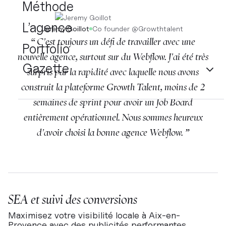
Méthode
L’agence
Jeremy Goillot
Co founder
@
Growthtalent
“ C'est toujours un défi de travailler avec une
Portfolio
nouvelle agence, surtout sur du Webflow. J'ai été très
Gazette
surpris par la rapidité avec laquelle nous avons
construit la plateforme Growth Talent, moins de 2
semaines de sprint pour avoir un Job Board
entièrement opérationnel. Nous sommes heureux
d'avoir choisi la bonne agence Webflow. ”
SEA et suivi des conversions
Maximisez votre visibilité locale à Aix-en-
Provence avec des publicités performantes