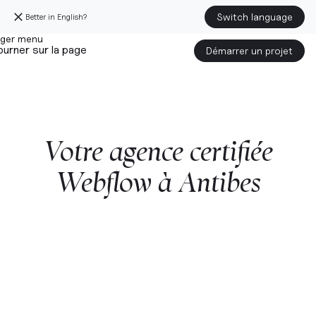
Switch language
Better in English?
urner sur la page
Démarrer un projet
Votre
agence
certifiée
Webflow
à
Antibes
Démarrer un projet avec nous