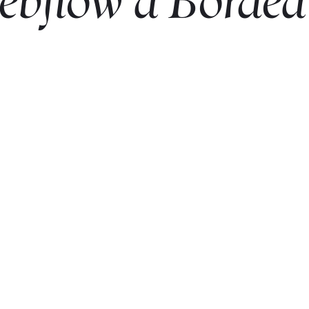
ebflow
à
Bordea
Démarrer un projet avec nous
Webflow
premium partner
Weglot
partner
03
Awwwar