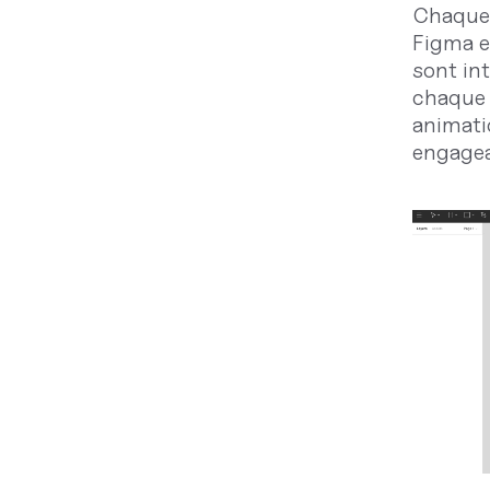
Chaque 
Figma e
sont in
chaque d
animati
engagea