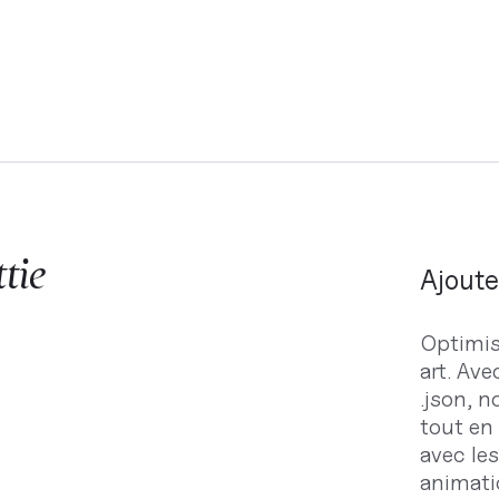
tie
Ajoute
Optimise
art. Ave
.json, n
tout en 
avec le
animati