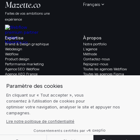
Français
Faites de vos ambitions une
expérience
Expertise
À propos
Brand & Design graphique
Notre portfolio
Webdesign
L’agence
Webflow
Méthode
Product design
Contactez-nous
Performance marketing
Rejoignez-nous
Agence SEO Webflow
Toutes les agences Webflow
Agence AEO France
Toutes les agences Figma
Migration vers Webflow
Social & Légal
Gazette
Linkedin
Blog
Instagram
Ressources
Mentions légales
Glossaire
Réglages des cookies