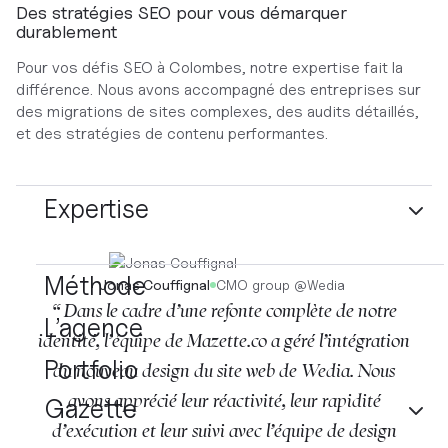
Des stratégies SEO pour vous démarquer
durablement
Pour vos défis SEO à Colombes, notre expertise fait la
différence. Nous avons accompagné des entreprises sur
des migrations de sites complexes, des audits détaillés,
et des stratégies de contenu performantes.
Expertise
Méthode
Jonas Couffignal
CMO group
@
Wedia
“ Dans le cadre d’une refonte complète de notre
L’agence
identité, l’équipe de Mazette.co a géré l’intégration
Portfolio
du nouveau design du site web de Wedia. Nous
avons apprécié leur réactivité, leur rapidité
Gazette
d’exécution et leur suivi avec l’équipe de design